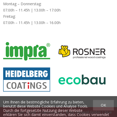
Montag – Donnerstag:
07.00h – 11.45h | 13.00h – 17.00h
Freitag:
07.00h – 11.45h | 13.00h – 16.00h
Um Ihnen die bestmögliche Erfahrung zu bieten,
OK
benutzt diese Website Cookies und Analyse Tools.
Durch die fortgesetzte Nutzung dieser Website
Impressum
|
AGB
|
Datenschutz
| © by
Dynasol GmbH
|
blue
erklären Sie sich damit einverstanden, dass Cookies verwendet