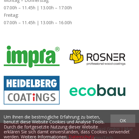
Montag – Donnerstag:
07.00h – 11.45h | 13.00h – 17.00h
Freitag:
07.00h – 11.45h | 13.00h – 16.00h
Um Ihnen die bestmögliche Erfahrung zu bieten,
OK
benutzt diese Website Cookies und Analyse Tools.
Durch die fortgesetzte Nutzung dieser Website
Impressum
|
AGB
|
Datenschutz
| © by
Dynasol GmbH
|
blue
erklären Sie sich damit einverstanden, dass Cookies verwendet
werden. Weitere Informationen:
Datenschutz
.
®
office
E-Shop - Developed by
CompuTech