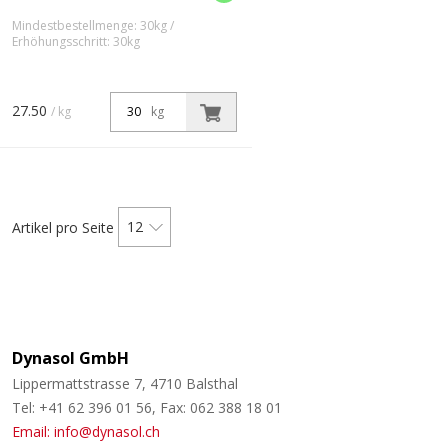
Mindestbestellmenge: 30kg /
Erhöhungsschritt: 30kg
HD-CRYL COMPAKT
ISOLIERFÜLLER ist ein
umweltschonender,
27.50
/ kg
kg
lösemittelreduzierter füllkräftiger
2K Polyurethan-Isolierfüller.
Hervorzuheben sind sein
exzellente Verlauf, gute...
12
Artikel pro Seite
Dynasol GmbH
Lippermattstrasse 7, 4710 Balsthal
Tel: +41 62 396 01 56, Fax: 062 388 18 01
Email: info@dynasol.ch