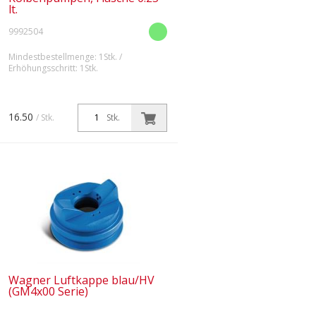
lt.
9992504
Mindestbestellmenge: 1Stk. /
Erhöhungsschritt: 1Stk.
16.50
/ Stk.
Stk.
Wagner Luftkappe blau/HV
(GM4x00 Serie)