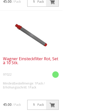
45.00
/ Pack
Pack
Wagner Einsteckfilter Rot, Set
à 10 Stk.
97022
Mindestbestellmenge: 1Pack /
Erhöhungsschritt: 1Pack
Die roten, extra feinen
Einsteckfilter haben 180 Maschen
mit einer Maschenweite von 0,084
45.00
/ Pack
Pack
mm.