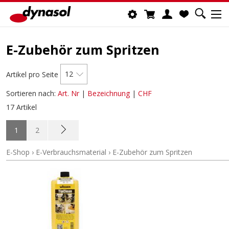
E-Zubehör zum Spritzen
12
Artikel pro Seite
Sortieren nach:
Art. Nr
|
Bezeichnung
|
CHF
17 Artikel
1
2
E-Shop
›
E-Verbrauchsmaterial
›
E-Zubehör zum Spritzen