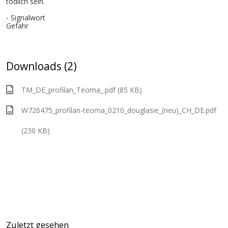
tödlich sein.
- Signalwort
Gefahr
Downloads (2)
TM_DE_profilan_Teoma_.pdf (85 KB)
W726475_profilan-teoma_0210_douglasie_(neu)_CH_DE.pdf
(230 KB)
Zuletzt gesehen