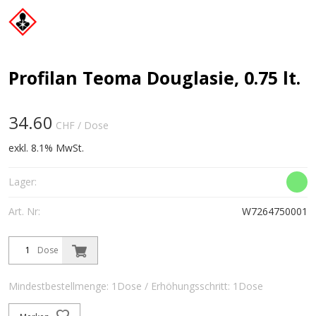
Profilan Teoma Douglasie, 0.75 lt.
34.60
CHF
/ Dose
exkl. 8.1% MwSt.
Lager:
Art. Nr:
W7264750001
Dose
Mindestbestellmenge: 1Dose / Erhöhungsschritt: 1Dose