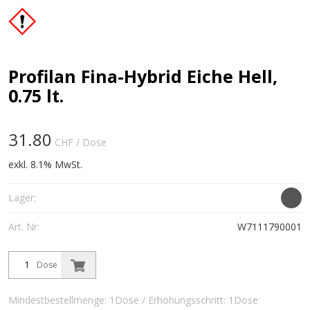
Profilan Fina-Hybrid Eiche Hell,
0.75 lt.
31.80
CHF
/ Dose
exkl. 8.1% MwSt.
Lager:
Art. Nr:
W7111790001
Dose
Mindestbestellmenge: 1Dose / Erhöhungsschritt: 1Dose