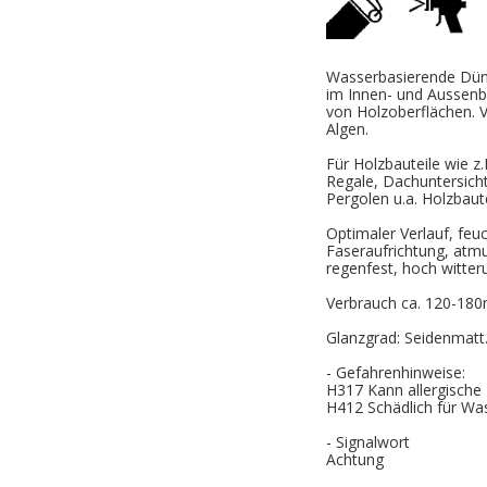
Wasserbasierende Dünn
im Innen- und Aussenbe
von Holzoberflächen.
Algen.
Für Holzbauteile wie z
Regale, Dachuntersich
Pergolen u.a. Holzbaute
Optimaler Verlauf, feuc
Faseraufrichtung, atmu
regenfest, hoch witte
Verbrauch ca. 120-180
Glanzgrad: Seidenmatt
- Gefahrenhinweise:
H317 Kann allergische
H412 Schädlich für Was
- Signalwort
Achtung