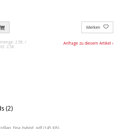
Merken
menge: 2.5lt. /
Anfrage zu diesem Artikel ›
t: 2.5lt.
s (2)
filan_Fina_hybrid_.pdf (145 KB)