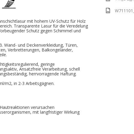
W711101_p
schichtlasur mit hohem UV-Schutz für Holz
reich. Transparente Lasur für die Veredelung
 Vorbeugender Schutz gegen Schimmel und
.B. Wand- und Deckenverkleidung, Türen,
ten, Verbretterungen, Balkongeländer,
ile.
htigkeitsregulierend, geringe
ngsaktiv, Ansatzfreie Verarbeitung, schell
rungsbeständig, herrvorragende Haftung.
ml/m2, in 2-3 Arbeitsgägnen.
.
 Hautreaktionen verursachen
serorganismen, mit langfristiger Wirkung