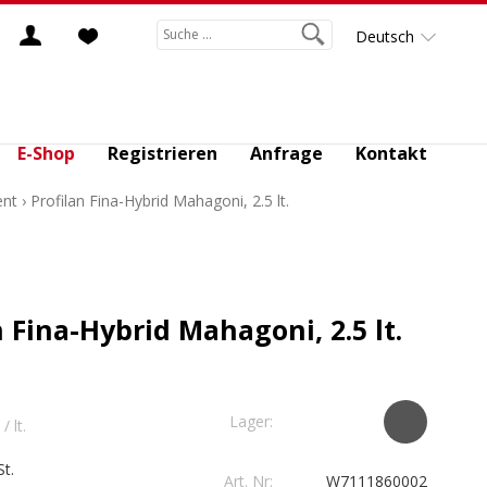
Deutsch
E-Shop
Registrieren
Anfrage
Kontakt
ent
›
Profilan Fina-Hybrid Mahagoni, 2.5 lt.
n Fina-Hybrid Mahagoni, 2.5 lt.
Lager:
/ lt.
t.
Art. Nr:
W7111860002