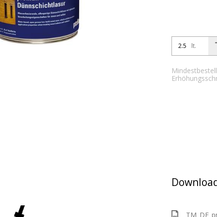
lt.
Mindestbestell
Erhöhungsschrit
Download
TM_DE_pro