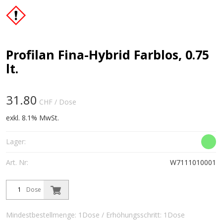
Profilan Fina-Hybrid Farblos, 0.75
lt.
31.80
CHF
/ Dose
exkl. 8.1% MwSt.
Lager:
Art. Nr:
W7111010001
Dose
Mindestbestellmenge: 1Dose / Erhöhungsschritt: 1Dose