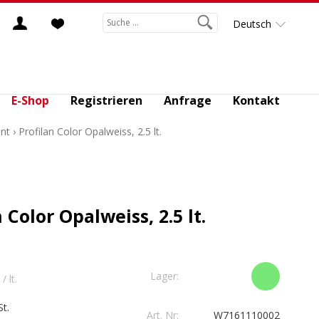
Deutsch
E-Shop
Registrieren
Anfrage
Kontakt
nt
›
Profilan Color Opalweiss, 2.5 lt.
 Color Opalweiss, 2.5 lt.
Lager:
/ lt.
t.
Art. Nr:
W7161110002