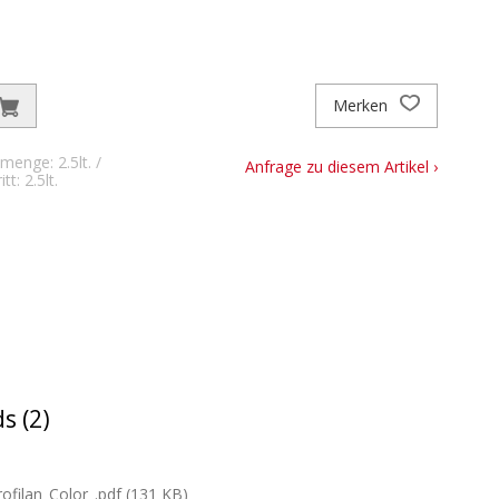
Merken
menge: 2.5lt. /
Anfrage zu diesem Artikel ›
t: 2.5lt.
s (2)
filan_Color_.pdf (131 KB)