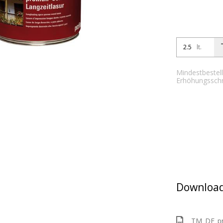
lt.
Mindestbestell
Erhöhungsschrit
Download
TM_DE_pro