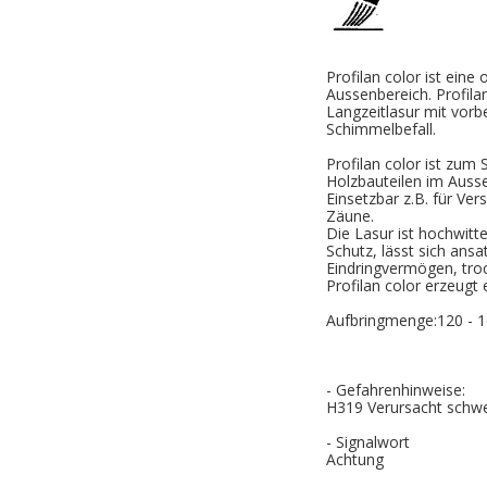
Profilan color ist eine
Aussenbereich. Profila
Langzeitlasur mit vor
Schimmelbefall.
Profilan color ist zum
Holzbauteilen im Auss
Einsetzbar z.B. für Ve
Zäune.
Die Lasur ist hochwitt
Schutz, lässt sich ansa
Eindringvermögen, troc
Profilan color erzeugt
Aufbringmenge:120 - 1
- Gefahrenhinweise:
H319 Verursacht schw
- Signalwort
Achtung