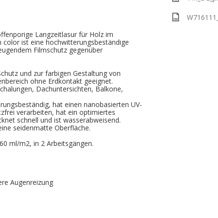
W716111_
 offenporige Langzeitlasur für Holz im
n color ist eine hochwitterungsbeständige
beugendem Filmschutz gegenüber
 Schutz und zur farbigen Gestaltung von
enbereich ohne Erdkontakt geeignet.
rschalungen, Dachuntersichten, Balkone,
erungsbeständig, hat einen nanobasierten UV-
tzfrei verarbeiten, hat ein optimiertes
knet schnell und ist wasserabweisend.
 eine seidenmatte Oberfläche.
60 ml/m2, in 2 Arbeitsgängen.
ere Augenreizung