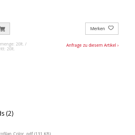
Merken
menge: 20lt. /
Anfrage zu diesem Artikel ›
t: 20lt.
s (2)
filan_Color_.pdf (131 KB)