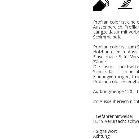
Profilan color ist eine
Aussenbereich. Profila
Langzeitlasur mit vor
Schimmelbefall.
Profilan color ist zum
Holzbauteilen im Auss
Einsetzbar z.B. für Ve
Zäune.
Die Lasur ist hochwitt
Schutz, lässt sich ansa
Eindringvermögen, troc
Profilan color erzeugt
Aufbringmenge:120 - 1
Im Aussenbereich nicht
- Gefahrenhinweise:
H319 Verursacht schw
- Signalwort
Achtung