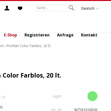
Deutsch
E-Shop
Registrieren
Anfrage
Kontakt
nt
›
Profilan Color Farblos, 20 lt.
 Color Farblos, 20 lt.
Lager:
/ lt.
t.
Art. Nr:
W7161010020