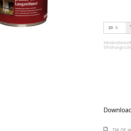
lt.
Mindestbestell
Erhöhungsschrit
Download
TM_DE_pro