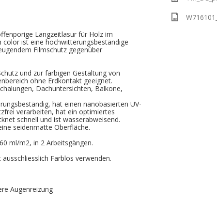
W716101_p
 offenporige Langzeitlasur für Holz im
n color ist eine hochwitterungsbeständige
beugendem Filmschutz gegenüber
 Schutz und zur farbigen Gestaltung von
enbereich ohne Erdkontakt geeignet.
rschalungen, Dachuntersichten, Balkone,
erungsbeständig, hat einen nanobasierten UV-
tzfrei verarbeiten, hat ein optimiertes
knet schnell und ist wasserabweisend.
 eine seidenmatte Oberfläche.
60 ml/m2, in 2 Arbeitsgängen.
 ausschliesslich Farblos verwenden.
ere Augenreizung