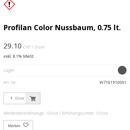
Profilan Color Nussbaum, 0.75 lt.
29.10
CHF
/ Dose
exkl. 8.1% MwSt.
Lager:
Art. Nr:
W7161910001
Dose
Mindestbestellmenge: 1Dose / Erhöhungsschritt: 1Dose
Merken