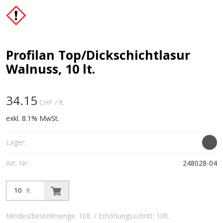
Profilan Top/Dickschichtlasur
Walnuss, 10 lt.
34.15
CHF
/ lt.
exkl. 8.1% MwSt.
Lager:
Art. Nr:
248028-04
lt.
Mindestbestellmenge: 10lt. / Erhöhungsschritt: 10lt.