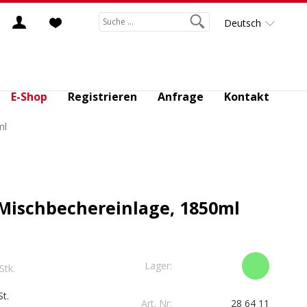
Deutsch
E-Shop
Registrieren
Anfrage
Kontakt
ml
 Mischbechereinlage, 1850ml
Lager:
 Stk.
t.
Art. Nr:
28 64 11