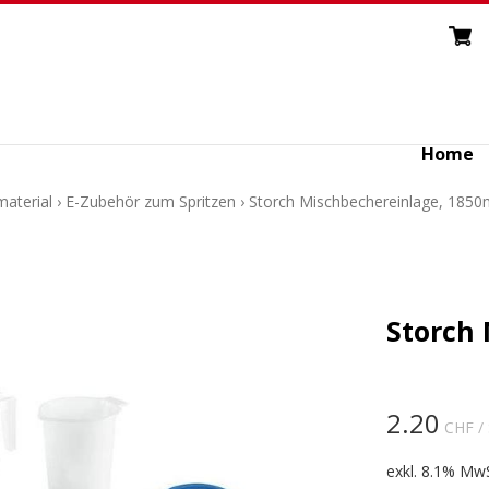
Home
aterial
›
E-Zubehör zum Spritzen
›
Storch Mischbechereinlage, 1850
Storch
2.20
CHF
/
exkl. 8.1% MwS