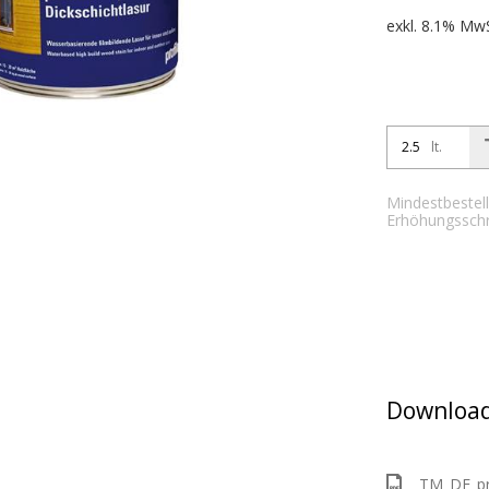
exkl. 8.1% MwS
lt.
Mindestbestell
Erhöhungsschrit
Download
TM_DE_pro