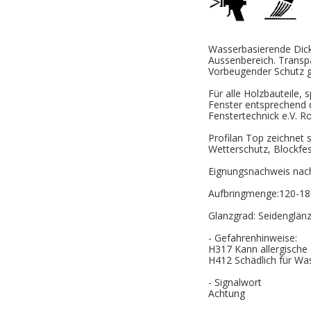
Wasserbasierende Dicks
Aussenbereich. Transp
Vorbeugender Schutz 
Für alle Holzbauteile, s
Fenster entsprechend de
Fenstertechnick e.V. R
Profilan Top zeichnet 
Wetterschutz, Blockfes
Eignungsnachweis nac
Aufbringmenge:120-180
Glanzgrad: Seidenglän
- Gefahrenhinweise:
H317 Kann allergische
H412 Schädlich für Was
- Signalwort
Achtung