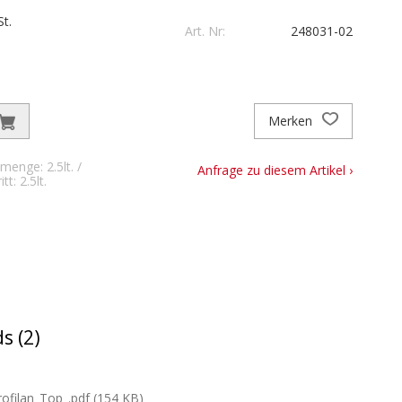
t.
Art. Nr:
248031-02
Merken
menge: 2.5lt. /
Anfrage zu diesem Artikel ›
t: 2.5lt.
s (2)
filan_Top_.pdf (154 KB)