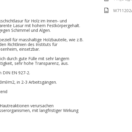
W711202A_
chichtlasur für Holz im Innen- und
arente Lasur mit hohem Festkörpergehalt.
gegen Schimmel und Algen.
peziell für masshaltige Holzbauteile, wie z.B.
n Richtlinien des Instituts für
osenheim, einsetzbar.
sich durch gute Fülle mit sehr langem
tigkeit, sehr hohe Transparenz, aus.
h DIN EN 927-2.
ml/m2, in 2-3 Arbeitsgängen.
zend
 Hautreaktionen verursachen
serorganismen, mit langfristiger Wirkung