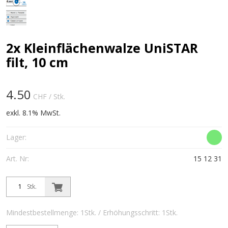
2x Kleinflächenwalze UniSTAR
filt, 10 cm
4.50
CHF
/ Stk.
exkl. 8.1% MwSt.
Lager:
Art. Nr:
15 12 31
Stk.
Mindestbestellmenge: 1Stk. / Erhöhungsschritt: 1Stk.