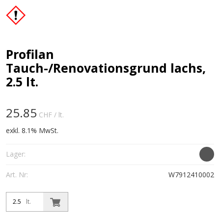
Profilan
Tauch-/Renovationsgrund lachs,
2.5 lt.
25.85
CHF
/ lt.
exkl. 8.1% MwSt.
Lager:
Art. Nr:
W7912410002
lt.