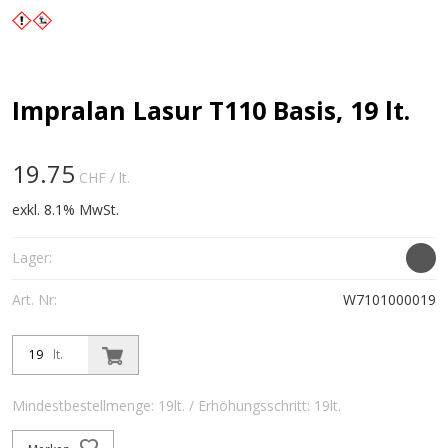
Impralan Lasur T110 Basis, 19 lt.
19.75
CHF
/ lt.
exkl. 8.1% MwSt.
Lager:
Art. Nr:
W7101000019
lt.
Mindestbestellmenge: 19lt. / Erhöhungsschritt: 19lt.