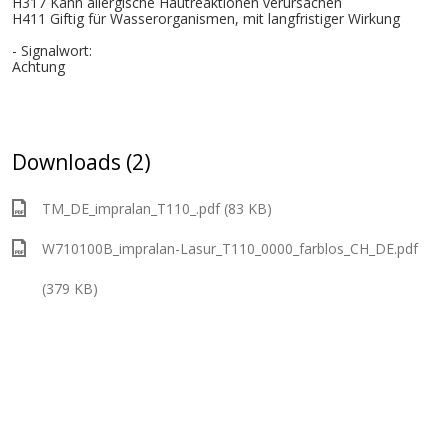
H317 Kann allergische Hautreaktionen verursachen
H411 Giftig für Wasserorganismen, mit langfristiger Wirkung
- Signalwort:
Achtung
Downloads (2)
TM_DE_impralan_T110_.pdf (83 KB)
W710100B_impralan-Lasur_T110_0000_farblos_CH_DE.pdf
(379 KB)