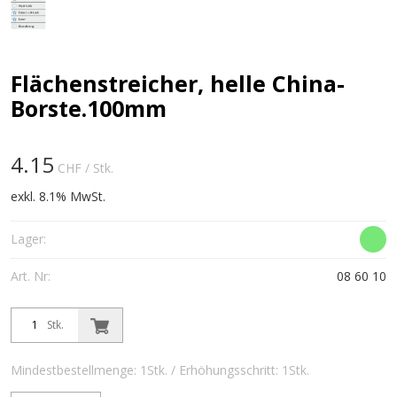
Flächenstreicher, helle China-
Borste.100mm
4.15
CHF
/ Stk.
exkl. 8.1% MwSt.
Lager:
Art. Nr:
08 60 10
Stk.
Mindestbestellmenge: 1Stk. / Erhöhungsschritt: 1Stk.