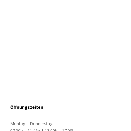
Öffnungszeiten
Montag – Donnerstag:
07.00h – 11.45h | 13.00h – 17.00h