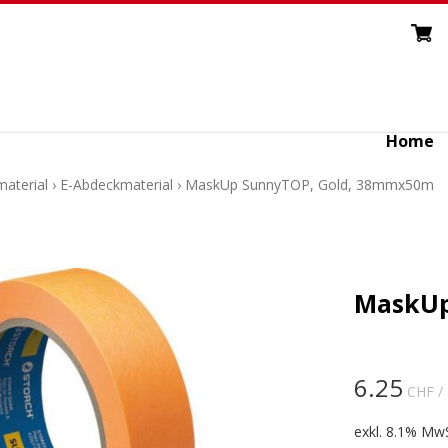
Home
aterial
›
E-Abdeckmaterial
›
MaskUp SunnyTOP, Gold, 38mmx50m
MaskUp
6.25
CHF
/ 
exkl. 8.1% MwS