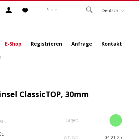
Deutsch
E-Shop
Registrieren
Anfrage
Kontakt
m
insel ClassicTOP, 30mm
Lager:
 Stk.
t.
Art. Nr:
04 21 25