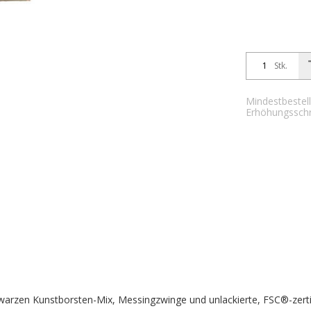
Stk.
Mindestbestell
Erhöhungsschri
arzen Kunstborsten-Mix, Messingzwinge und unlackierte, FSC®-zerti