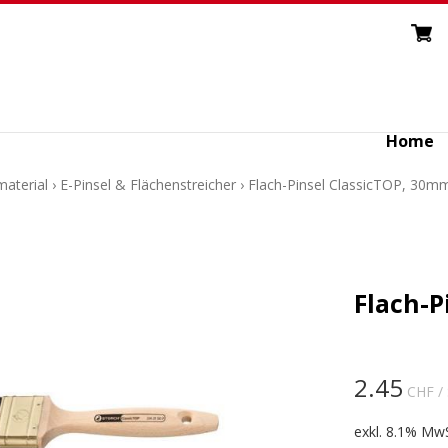
Home
aterial
›
E-Pinsel & Flächenstreicher
›
Flach-Pinsel ClassicTOP, 30m
Flach-P
2.45
CHF
/
exkl. 8.1% MwS