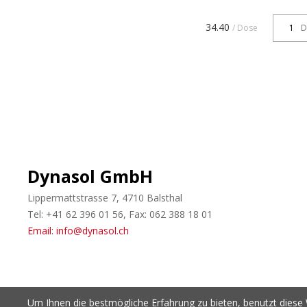
Wasserbasierende
Dickschichtlasur für Ho
34.40
/ Dose
D
und Aussenbereich. Tr
Lasur mit hohem
Festkörpergehalt. Vor
Schutz gegen Schimmel
Für a...
Dynasol GmbH
Lippermattstrasse 7, 4710 Balsthal
Tel: +41 62 396 01 56, Fax: 062 388 18 01
Email: info@dynasol.ch
Um Ihnen die bestmögliche Erfahrung zu bieten, benutzt diese 