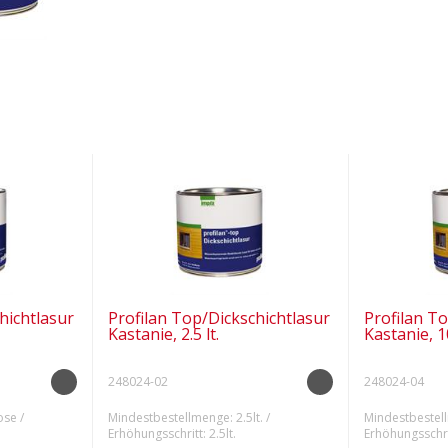
hichtlasur
Profilan Top/Dickschichtlasur
Profilan T
Kastanie, 2.5 lt.
Kastanie, 10
248024-02
248024-04
se /
Mindestbestellmenge: 2.5lt. /
Mindestbestell
Erhöhungsschritt: 2.5lt.
Erhöhungsschrit