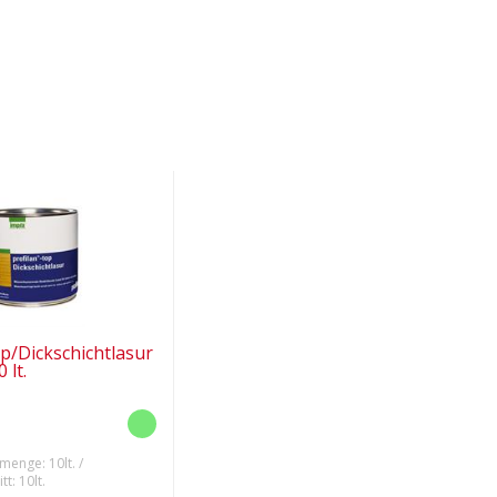
op/Dickschichtlasur
 lt.
menge: 10lt. /
t: 10lt.