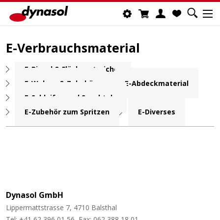
E-Verbrauchsmaterial
E-Pinsel & Flächenstreicher
E-Walzen & Zubehör
E-Abdeckmaterial
E-Schleifen und Spachteln
E-Zubehör zum Spritzen
E-Diverses
Dynasol GmbH
Lippermattstrasse 7, 4710 Balsthal
Tel: +41 62 396 01 56, Fax: 062 388 18 01