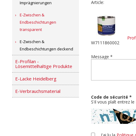
Article:
Imprägnierungen
E-Zwischen &
Endbeschichtungen
transparent
Profi
E-Zwischen &
W7111860002
Endbeschichtungen deckend
Message *
E-Profilan -
Lösemittelhaltige Produkte
E-Lacke Heidelberg
E-Verbrauchsmaterial
Code de sécurité *
S'il vous plaît entrez 
J'ai lu la
Politique 