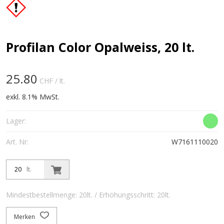
Profilan Color Opalweiss, 20 lt.
25.80
CHF
/ lt.
exkl. 8.1% MwSt.
Lager:
Art. Nr:
W7161110020
lt.
Mindestbestellmenge: 20lt. / Erhöhungsschritt: 20lt.
Merken