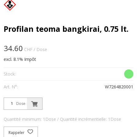
Profilan teoma bangkirai, 0.75 lt.
34.60
CHF
/ Dose
excl. 8.1% Impôt
Stock:
Art. N°:
W7264820001
Dose
Quantité minimum: 1Dose / Quantité incrémentielle: 1Dose
Rappeler