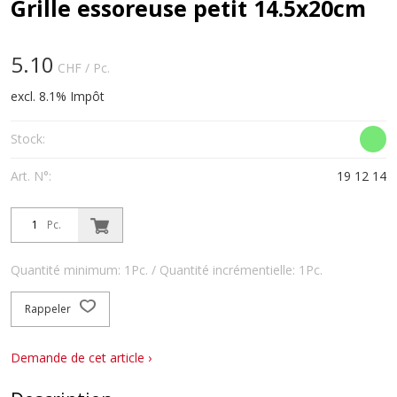
Grille essoreuse petit 14.5x20cm
5.10
CHF
/ Pc.
excl. 8.1% Impôt
Stock:
Art. N°:
19 12 14
Pc.
Quantité minimum: 1Pc. / Quantité incrémentielle: 1Pc.
Rappeler
Demande de cet article ›