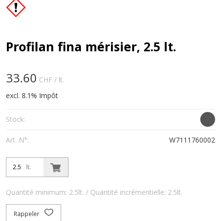
Profilan fina mérisier, 2.5 lt.
33.60
CHF
/ lt.
excl. 8.1% Impôt
Stock:
Art. N°:
W7111760002
lt.
Quantité minimum: 2.5lt. / Quantité incrémentielle: 2.5lt.
Rappeler