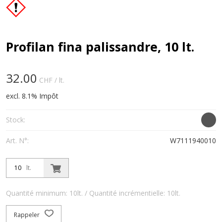
Profilan fina palissandre, 10 lt.
32.00
CHF
/ lt.
excl. 8.1% Impôt
Stock:
Art. N°:
W7111940010
lt.
Quantité minimum: 10lt. / Quantité incrémentielle: 10lt.
Rappeler