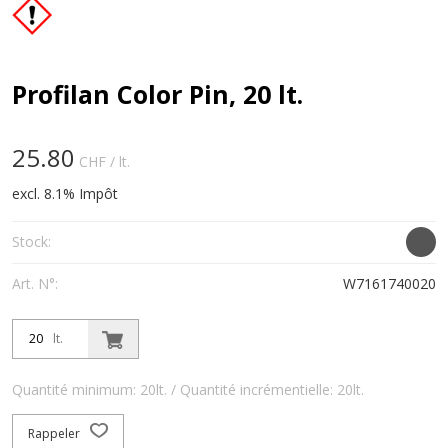
Profilan Color Pin, 20 lt.
25.80
CHF
/ lt.
excl. 8.1% Impôt
Stock:
Art. N°:
W7161740020
lt.
Quantité minimum: 20lt. / Quantité incrémentielle: 20lt.
Rappeler