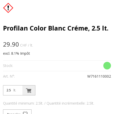
Profilan Color Blanc Créme, 2.5 lt.
29.90
CHF
/ lt.
excl. 8.1% Impôt
Stock:
Art. N°:
W7161110002
lt.
Quantité minimum: 2.5lt. / Quantité incrémentielle: 2.5lt.