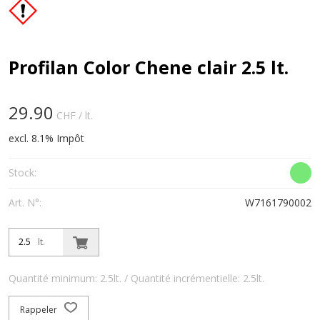
Profilan Color Chene clair 2.5 lt.
29.90
CHF
/ lt.
excl. 8.1% Impôt
Stock:
Art. N°:
W7161790002
lt.
Quantité minimum: 2.5lt. / Quantité incrémentielle: 2.5lt.
Rappeler