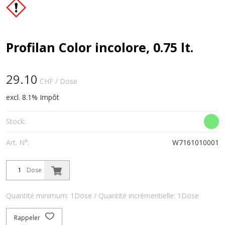
Profilan Color incolore, 0.75 lt.
29.10
CHF
/ Dose
excl. 8.1% Impôt
Stock:
Art. N°:
W7161010001
Dose
Quantité minimum: 1Dose / Quantité incrémentielle: 1Dose
Rappeler