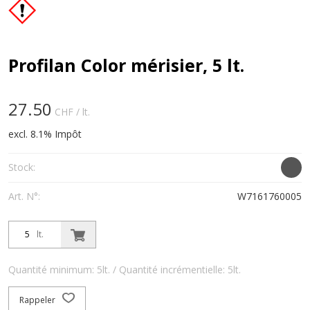
Profilan Color mérisier, 5 lt.
27.50
CHF
/ lt.
excl. 8.1% Impôt
Stock:
Art. N°:
W7161760005
lt.
Quantité minimum: 5lt. / Quantité incrémentielle: 5lt.
Rappeler