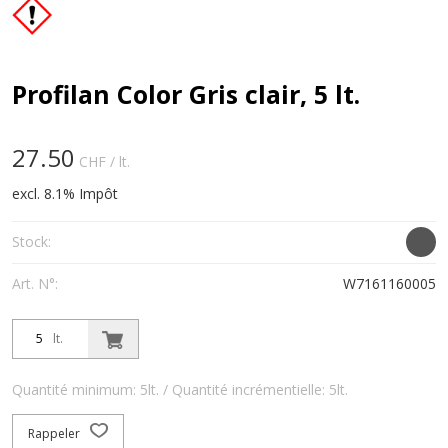
Profilan Color Gris clair, 5 lt.
27.50
CHF
/ lt.
excl. 8.1% Impôt
Stock:
Art. N°:
W7161160005
lt.
Quantité minimum: 5lt. / Quantité incrémentielle: 5lt.
Rappeler