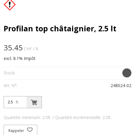
Profilan top châtaignier, 2.5 lt
35.45
CHF
/ lt.
excl. 8.1% Impôt
Stock:
Art. N°:
248024-02
lt.
Quantité minimum: 2.5lt. / Quantité incrémentielle: 2.5lt.
Rappeler