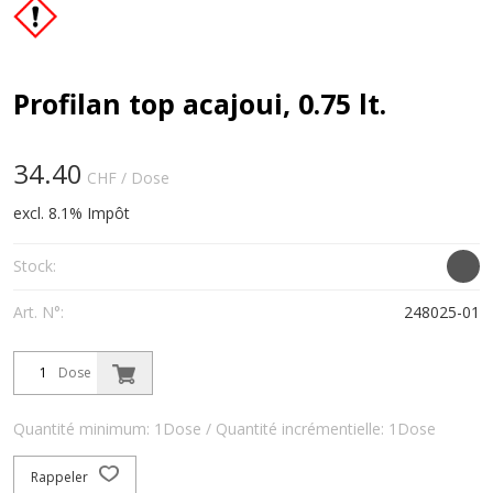
Profilan top acajoui, 0.75 lt.
34.40
CHF
/ Dose
excl. 8.1% Impôt
Stock:
Art. N°:
248025-01
Dose
Quantité minimum: 1Dose / Quantité incrémentielle: 1Dose
Rappeler