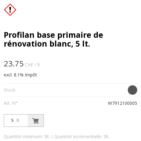
Profilan base primaire de
rénovation blanc, 5 lt.
23.75
CHF
/ lt.
excl. 8.1% Impôt
Stock:
Art. N°:
W7912100005
lt.
Quantité minimum: 5lt. / Quantité incrémentielle: 5lt.