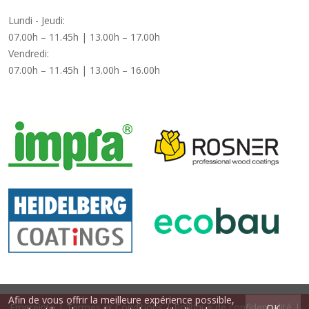
Lundi - Jeudi:
07.00h – 11.45h | 13.00h – 17.00h
Vendredi:
07.00h – 11.45h | 13.00h – 16.00h
Afin de vous offrir la meilleure expérience possible,
Empreinte
|
Termes et Conditions
|
Politique de confidentialité
|
OK