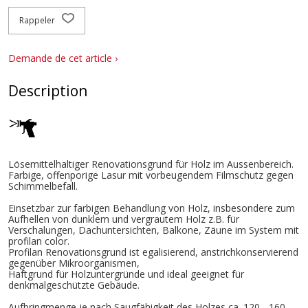
Rappeler
Demande de cet article ›
Description
Lösemittelhaltiger Renovationsgrund für Holz im Aussenbereich.
Farbige, offenporige Lasur mit vorbeugendem Filmschutz gegen
Schimmelbefall.
Einsetzbar zur farbigen Behandlung von Holz, insbesondere zum
Aufhellen von dunklem und vergrautem Holz z.B. für
Verschalungen, Dachuntersichten, Balkone, Zäune im System mit
profilan color.
Profilan Renovationsgrund ist egalisierend, anstrichkonservierend
gegenüber Mikroorganismen,
Haftgrund für Holzuntergründe und ideal geeignet für
denkmalgeschützte Gebäude.
Aufbringmenge je nach Saugfähigkeit des Holzes ca. 120 - 160