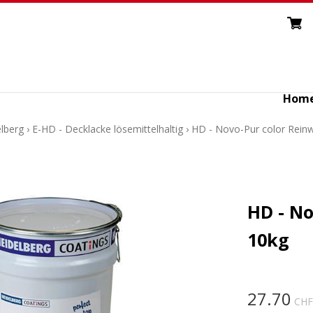
Hom
lberg
›
E-HD - Decklacke lösemittelhaltig
›
HD - Novo-Pur color Rein
HD - No
10kg
27.70
CHF