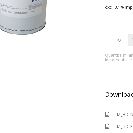
excl. 8.1% Imp
kg
Quantité mini
incrémentielle
Download
TM_HD-NO
TM_HD-PU