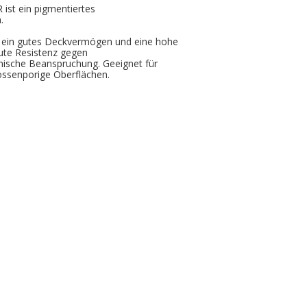
t ein pigmentiertes
.
n ein gutes Deckvermögen und eine hohe
gute Resistenz gegen
ische Beanspruchung. Geeignet für
ossenporige Oberflächen.