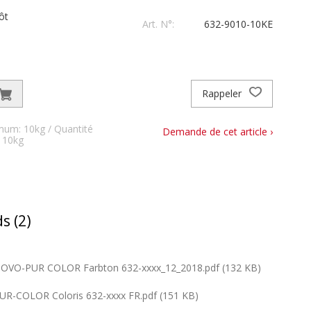
ôt
Art. N°:
632-9010-10KE
Rappeler
mum: 10kg / Quantité
Demande de cet article ›
: 10kg
s (2)
VO-PUR COLOR Farbton 632-xxxx_12_2018.pdf (132 KB)
R-COLOR Coloris 632-xxxx FR.pdf (151 KB)