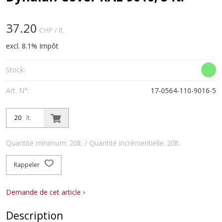
37.20
CHF
/ lt.
excl. 8.1% Impôt
Stock:
Art. N°:
17-0564-110-9016-5
lt.
Quantité minimum: 20lt. / Quantité incrémentielle: 20lt.
Rappeler
Demande de cet article ›
Description