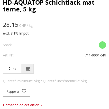
HD-AQUATOP Schichtlack mat
terne, 5 kg
28.15
CHF
/ kg
excl. 8.1% Impôt
Stock:
Art. N°:
711-0001-5KI
kg
Quantité minimum: 5kg / Quantité incrémentielle: 5kg
Rappeler
Demande de cet article ›