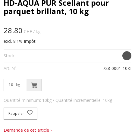
HD-AQUA PUR Scellant pour
parquet brillant, 10 kg
28.80
CHF
/ kg
excl. 8.1% Impôt
Stock:
Art. N°:
728-0001-10KI
kg
Quantité minimum: 10kg / Quantité incrémentielle: 10kg
Rappeler
Demande de cet article ›