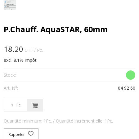
P.Chauff. AquaSTAR, 60mm
18.20
CHF
/ Pc.
excl. 8.1% Impôt
Stock:
Art. N°:
04 92 60
Pc.
Quantité minimum: 1Pc. / Quantité incrémentielle: 1Pc.
Rappeler