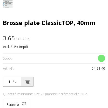
Brosse plate ClassicTOP, 40mm
3.65
CHF
/ Pc.
excl. 8.1% Impôt
Stock:
Art. N°:
04 21 40
Pc.
Quantité minimum: 1Pc. / Quantité incrémentielle: 1Pc.
Rappeler