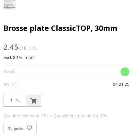
Brosse plate ClassicTOP, 30mm
2.45
CHF
/ Pc.
excl. 8.1% Impôt
Stock:
Art. N°:
04 21 25
Pc.
Quantité minimum: 1Pc. / Quantité incrémentielle: 1Pc.
Rappeler