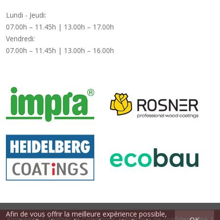
Lundi - Jeudi:
07.00h – 11.45h | 13.00h – 17.00h
Vendredi:
07.00h – 11.45h | 13.00h – 16.00h
Afin de vous offrir la meilleure expérience possible,
Empreinte
|
Termes et Conditions
|
Politique de confidentialité
|
OK