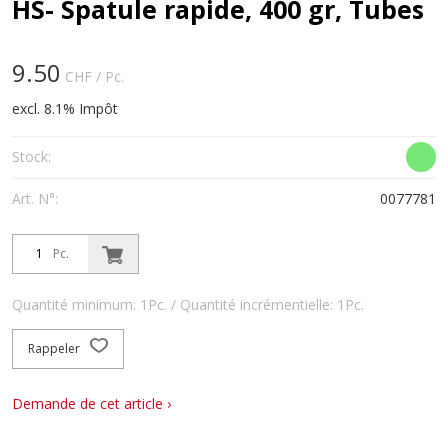
HS- Spatule rapide, 400 gr, Tubes
9.50
CHF
/ Pc.
excl. 8.1% Impôt
Stock:
Art. N°:
0077781
Pc.
Quantité minimum: 1Pc. / Quantité incrémentielle: 1Pc.
Rappeler
Demande de cet article ›