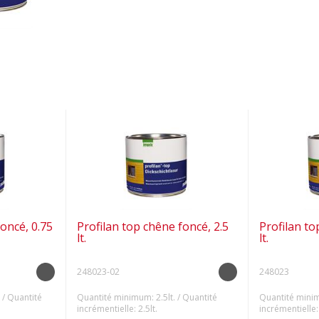
oncé, 0.75
Profilan top chêne foncé, 2.5
Profilan to
lt.
lt.
248023-02
248023
/ Quantité
Quantité minimum: 2.5lt. / Quantité
Quantité minim
incrémentielle: 2.5lt.
incrémentielle: 