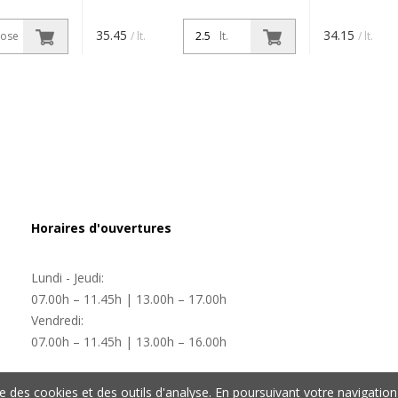
Wasserbasierende
Wasserbasie
lz im Innen-
Dickschichtlasur für Holz im Innen-
Dickschichtla
35.45
34.15
ose
/ lt.
lt.
/ lt.
ansparente
und Aussenbereich. Transparente
und Aussenbe
Lasur mit hohem
Lasur mit h
beugender
Festkörpergehalt. Vorbeugender
Festkörperge
 und Algen.
Schutz gegen Schimmel und Algen.
Schutz gege
Für a...
Für a...
Horaires d'ouvertures
Lundi - Jeudi:
07.00h – 11.45h | 13.00h – 17.00h
Vendredi:
07.00h – 11.45h | 13.00h – 16.00h
ise des cookies et des outils d'analyse. En poursuivant votre navigation 