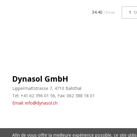
Wasserbasierende
Dickschichtlasur für Ho
34.40
/ Dose
D
und Aussenbereich. Tr
Lasur mit hohem
Festkörpergehalt. Vor
Schutz gegen Schimmel
Für a...
Dynasol GmbH
Lippermattstrasse 7, 4710 Balsthal
Tel: +41 62 396 01 56, Fax: 062 388 18 01
Email: info@dynasol.ch
Afin de vous offrir la meilleure expérience possible, ce site util