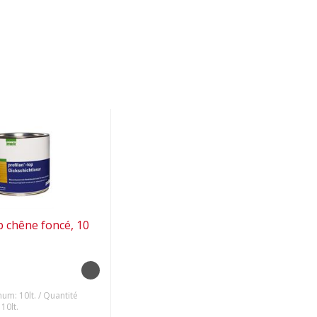
p chêne foncé, 10
um: 10lt. / Quantité
10lt.