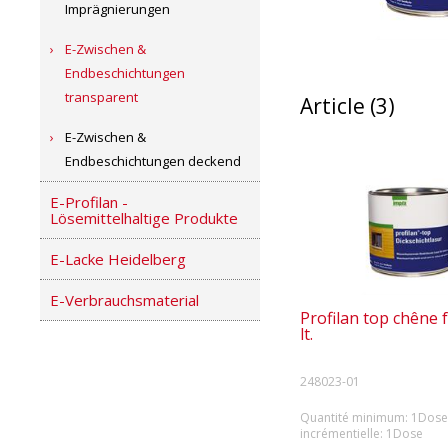
Imprägnierungen
E-Zwischen &
Endbeschichtungen
transparent
Article (3)
E-Zwischen &
Endbeschichtungen deckend
E-Profilan -
Lösemittelhaltige Produkte
E-Lacke Heidelberg
E-Verbrauchsmaterial
Profilan top chêne f
lt.
248023-01
Quantité minimum: 1Dose 
incrémentielle: 1Dose