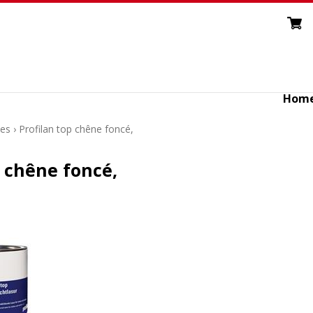
Hom
les
›
Profilan top chêne foncé,
p chêne foncé,