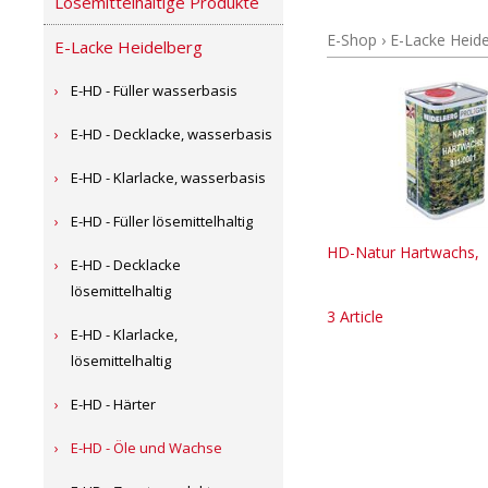
Lösemittelhaltige Produkte
E-Shop
›
E-Lacke Heide
E-Lacke Heidelberg
E-HD - Füller wasserbasis
E-HD - Decklacke, wasserbasis
E-HD - Klarlacke, wasserbasis
E-HD - Füller lösemittelhaltig
HD-Natur Hartwachs,
E-HD - Decklacke
lösemittelhaltig
3 Article
E-HD - Klarlacke,
lösemittelhaltig
E-HD - Härter
E-HD - Öle und Wachse