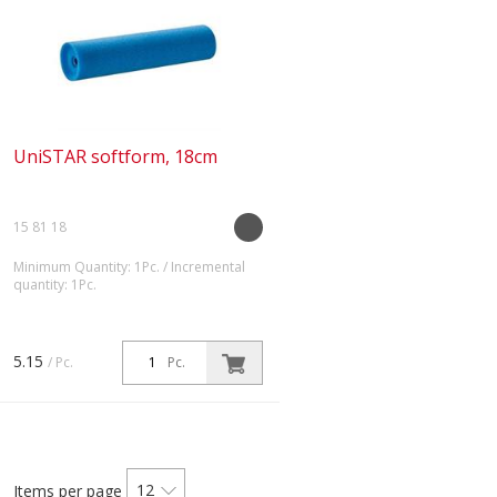
UniSTAR softform, 18cm
15 81 18
Minimum Quantity: 1Pc. / Incremental
quantity: 1Pc.
Beidseitig kegelförmige Vertiefung
nach innen. Besonders geeignet
für grössere Flächen.
5.15
/ Pc.
Pc.
12
Items per page