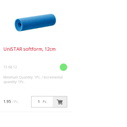
UniSTAR softform, 12cm
15 68 12
Minimum Quantity: 1Pc. / Incremental
quantity: 1Pc.
Beidseitig kegelförmige Vertiefung
nach innen.
1.95
/ Pc.
Pc.