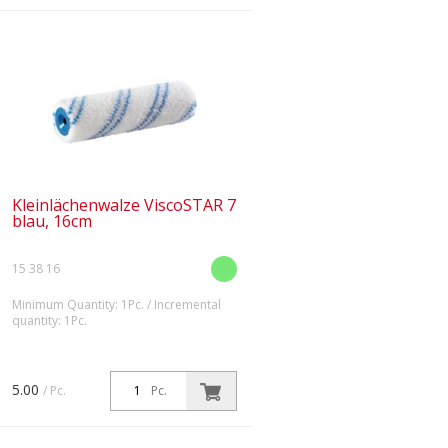
Kleinlächenwalze ViscoSTAR 7
blau, 16cm
15 38 16
Minimum Quantity: 1Pc. / Incremental
quantity: 1Pc.
Mit Plüsch aus Polyamid-
Endlosgarn für hochviskose
Materialien – strapazierfähig und
5.00
/ Pc.
Pc.
leicht zu reinigen.