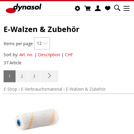
E-Walzen & Zubehör
12
Items per page
Sort by:
Art. no.
|
Description
|
CHF
37 Article
1
2
3
E-Shop
›
E-Verbrauchsmaterial
›
E-Walzen & Zubehör