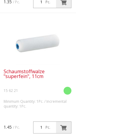
1.35
/ Pc.
Pc.
Schaumstoffwalze
"superfein", 11cm
15 62 21
Minimum Quantity: 1Pc. / Incremental
quantity: 1Pc.
Beidseitig abgerundet.
1.45
/ Pc.
Pc.