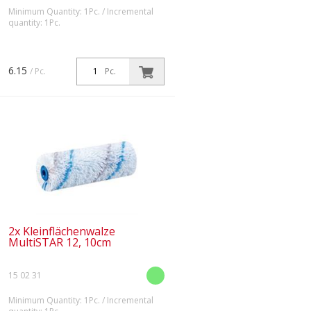
Minimum Quantity: 1Pc. / Incremental
quantity: 1Pc.
Optimale Schichtstärke bei feinen
Materialien: MicroSTAR 9 hält und
verteilt dünnflüssige Stoffe
6.15
/ Pc.
Pc.
zuverlässig.
2x Kleinflächenwalze
MultiSTAR 12, 10cm
15 02 31
Minimum Quantity: 1Pc. / Incremental