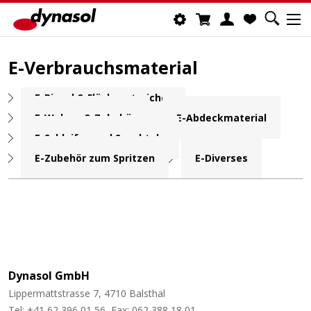
E-Verbrauchsmaterial
E-Pinsel & Flächenstreicher
E-Walzen & Zubehör
E-Abdeckmaterial
E-Schleifen und Spachteln
E-Zubehör zum Spritzen
E-Diverses
Dynasol GmbH
Lippermattstrasse 7, 4710 Balsthal
Tel: +41 62 396 01 56, Fax: 062 388 18 01