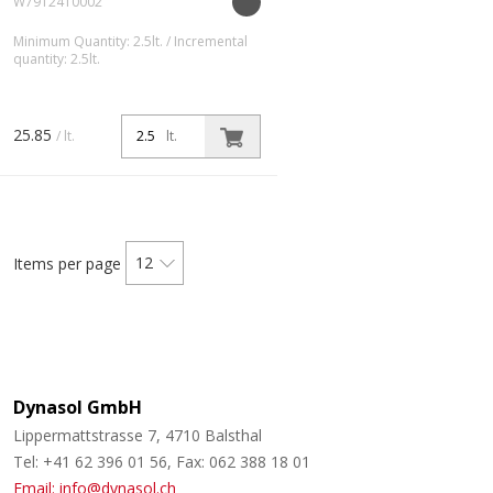
W7912410002
Minimum Quantity: 2.5lt. / Incremental
quantity: 2.5lt.
Lösemittelhaltiger
Renovationsgrund für Holz im
Aussenbereich. Farbige,
25.85
/ lt.
lt.
offenporige Lasur mit
vorbeugendem Filmschutz gegen
Schimmelbefall. Einsetzbar zur
farbigen Behand...
12
Items per page
Dynasol GmbH
Lippermattstrasse 7, 4710 Balsthal
Tel: +41 62 396 01 56, Fax: 062 388 18 01
Email: info@dynasol.ch